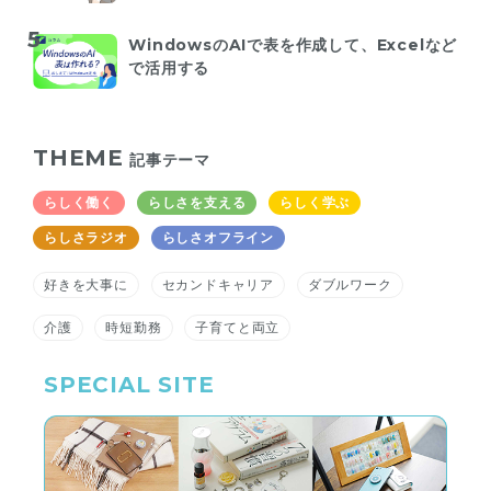
WindowsのAIで表を作成して、Excelなど
で活用する
THEME
記事テーマ
らしく働く
らしさを支える
らしく学ぶ
らしさラジオ
らしさオフライン
好きを大事に
セカンドキャリア
ダブルワーク
介護
時短勤務
子育てと両立
SPECIAL SITE