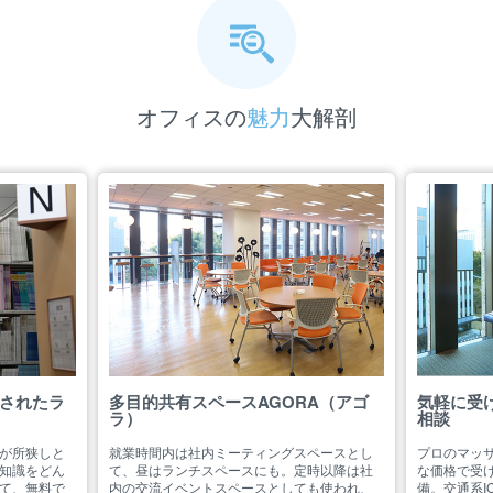
オフィスの
魅力
大解剖
されたラ
多目的共有スペースAGORA（アゴ
気軽に受
ラ）
相談
が所狭しと
就業時間内は社内ミーティングスペースとし
プロのマッ
知識をどん
て、昼はランチスペースにも。定時以降は社
な価格で受
て、無料で
内の交流イベントスペースとしても使われ、
備。交通系I