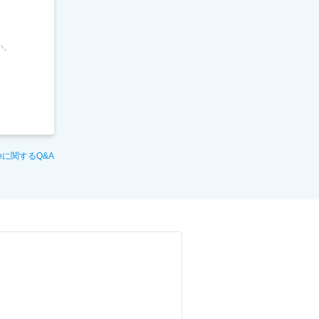
い。
geに関するQ&A