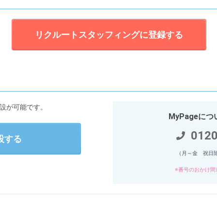
リクルートスタッフィングに登録する
開設が可能です。
MyPageに
0120
開設する
（月～金 祝日除く
※番号のおかけ間