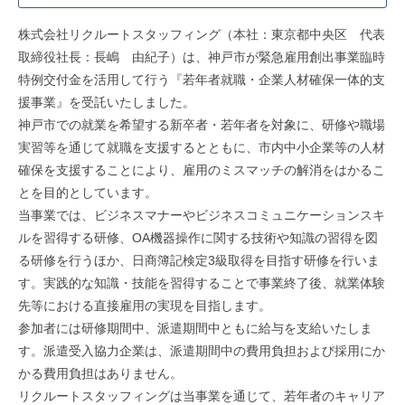
株式会社リクルートスタッフィング（本社：東京都中央区 代表
取締役社長：長嶋 由紀子）は、神戸市が緊急雇用創出事業臨時
特例交付金を活用して行う『若年者就職・企業人材確保一体的支
援事業』を受託いたしました。
神戸市での就業を希望する新卒者・若年者を対象に、研修や職場
実習等を通じて就職を支援するとともに、市内中小企業等の人材
確保を支援することにより、雇用のミスマッチの解消をはかるこ
とを目的としています。
当事業では、ビジネスマナーやビジネスコミュニケーションスキ
ルを習得する研修、OA機器操作に関する技術や知識の習得を図
る研修を行うほか、日商簿記検定3級取得を目指す研修を行いま
す。実践的な知識・技能を習得することで事業終了後、就業体験
先等における直接雇用の実現を目指します。
参加者には研修期間中、派遣期間中ともに給与を支給いたしま
す。派遣受入協力企業は、派遣期間中の費用負担および採用にか
かる費用負担はありません。
リクルートスタッフィングは当事業を通じて、若年者のキャリア