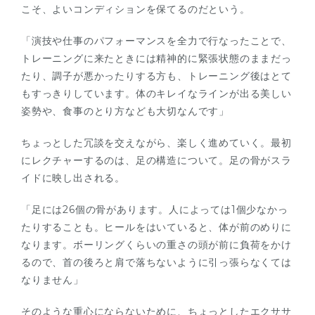
こそ、よいコンディションを保てるのだという。
「演技や仕事のパフォーマンスを全力で行なったことで、
トレーニングに来たときには精神的に緊張状態のままだっ
たり、調子が悪かったりする方も、トレーニング後はとて
もすっきりしています。体のキレイなラインが出る美しい
姿勢や、食事のとり方なども大切なんです」
ちょっとした冗談を交えながら、楽しく進めていく。最初
にレクチャーするのは、足の構造について。足の骨がスラ
イドに映し出される。
「足には26個の骨があります。人によっては1個少なかっ
たりすることも。ヒールをはいていると、体が前のめりに
なります。ボーリングくらいの重さの頭が前に負荷をかけ
るので、首の後ろと肩で落ちないように引っ張らなくては
なりません」
そのような重心にならないために、ちょっとしたエクササ