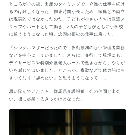
ところがその後、出産のタイミングで、介護の仕事を続け
るのは難しくなった。拘束時間が長いため、家庭との両立
は現実的ではなかったのだ。子どもが小さいうちは派遣ス
タッフやパートとして働き、2人の子どもがともに小学校
に通うようになった頃、念願の福祉の仕事に戻った。
「シングルマザーだったので、夜勤勤務のない管理者業務
などを中心にしていました。さらに、並行して現場にも。
デイサービスや特別介護老人ホームで働きながら、やりが
いを感じてはいました。ところが、夜勤などで体力的にも
きつくなり『辞めたい』と思うようになって……」
思い悩んでいたころ、群馬県介護福祉士会の仲間と出会
い、後に起業するきっかけとなった。