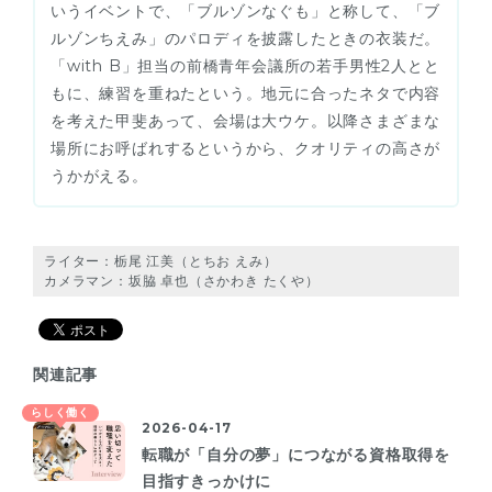
いうイベントで、「ブルゾンなぐも」と称して、「ブ
ルゾンちえみ」のパロディを披露したときの衣装だ。
「with B」担当の前橋青年会議所の若手男性2人とと
もに、練習を重ねたという。地元に合ったネタで内容
を考えた甲斐あって、会場は大ウケ。以降さまざまな
場所にお呼ばれするというから、クオリティの高さが
うかがえる。
ライター：栃尾 江美（とちお えみ）
カメラマン：坂脇 卓也（さかわき たくや）
関連記事
らしく働く
2026-04-17
転職が「自分の夢」につながる資格取得を
目指すきっかけに