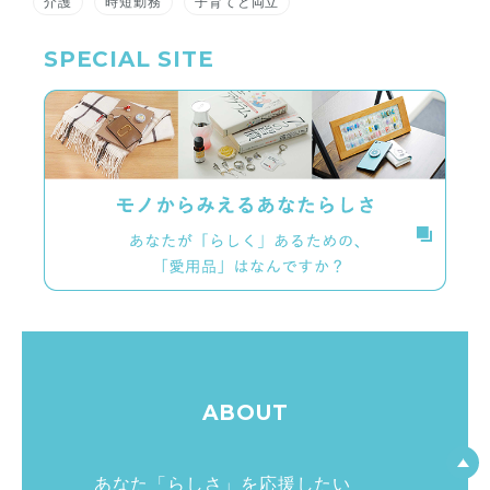
介護
時短勤務
子育てと両立
SPECIAL SITE
ABOUT
あなた「らしさ」を応援したい