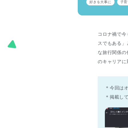
好きを大事に
子育
コロナ禍で今
スでもある」
な旅行関係の
のキャリアに
＊今回は
＊掲載し