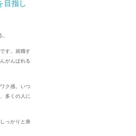
を目指し
る。
んです。就職す
とんがんばれる
クワク感。いつ
を、多くの人に
もしっかりと身