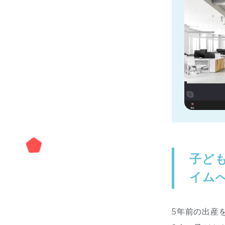
子ど
イム
5年前の出産