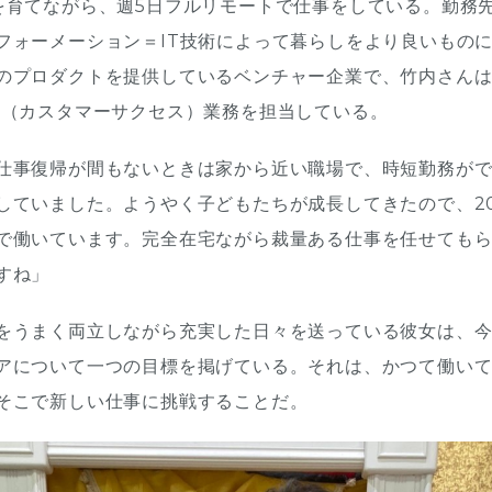
を育てながら、週5日フルリモートで仕事をしている。勤務先
フォーメーション＝IT技術によって暮らしをより良いもの
のプロダクトを提供しているベンチャー企業で、竹内さん
S（カスタマーサクセス）業務を担当している。
仕事復帰が間もないときは家から近い職場で、時短勤務が
していました。ようやく子どもたちが成長してきたので、20
で働いています。完全在宅ながら裁量ある仕事を任せても
すね」
をうまく両立しながら充実した日々を送っている彼女は、
アについて一つの目標を掲げている。それは、かつて働い
そこで新しい仕事に挑戦することだ。