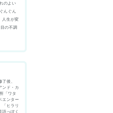
れのよい
ぐんぐん
！人生が変
 目の不調
修了後、
アンド・カ
所「ワタ
ベエンター
。「ヒラリ
英語っぽく