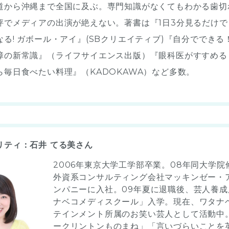
道から沖縄まで全国に及ぶ。専門知識がなくてもわかる歯切
評でメディアの出演が絶えない。著書は『1日3分見るだけで
なる! ガボール・アイ』(SBクリエイティブ)『自分でできる
障の新常識』（ライフサイエンス出版）『眼科医がすすめる
ら毎日食べたい料理』（KADOKAWA）など多数。
リティ：石井 てる美さん
2006年東京大学工学部卒業。08年同大学院
外資系コンサルティング会社マッキンゼー・
ンパニーに入社。09年夏に退職後、芸人養成
ナベコメディスクール」入学。現在、ワタナ
テインメント所属のお笑い芸人として活動中
ークリントンものまね」「言いづらいことを