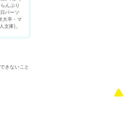
ぐらんぷり
水曜日パーソ
東大卒・マ
人文庫)。
聴できないこと