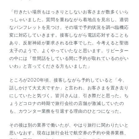
「行きたい場所もはっきりとしないお客さまが数多くいら
っしゃいました。質問を重ねながら着地点を見出し、適切
なパンフレットを見つけ、その場で予約状況を調べ臨機応
変に対応していきます。接客しながら電話応対することも
あり、反射神経が要求される仕事でした。今考えると聖徳
太子のようで、よくやっていたなと思います。リピーター
の中には『世間話をしている間に予約が取れているのがい
いわ』と言ってくださる方もいました」
ところが2020年頃、接客しながら予約していると「今、
話しかけて大丈夫ですか」と言われ、お客さまを置き去り
にしていたと気づく。皆川さんは、引き際だと思った。ち
ょうどコロナの時期で旅行会社の店舗が激減していたの
も、カウンター業務を引退する理由のひとつになった。
その後は別の業界で働いたが、やはり旅行に関わりたいと
思いなおす。現在は旅行会社で航空券の予約や発券業務、