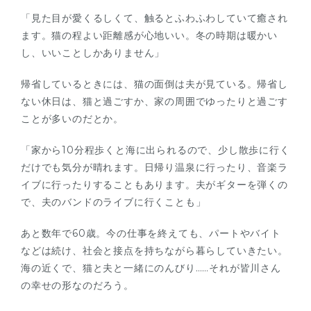
「見た目が愛くるしくて、触るとふわふわしていて癒され
ます。猫の程よい距離感が心地いい。冬の時期は暖かい
し、いいことしかありません」
帰省しているときには、猫の面倒は夫が見ている。帰省し
ない休日は、猫と過ごすか、家の周囲でゆったりと過ごす
ことが多いのだとか。
「家から10分程歩くと海に出られるので、少し散歩に行く
だけでも気分が晴れます。日帰り温泉に行ったり、音楽ラ
イブに行ったりすることもあります。夫がギターを弾くの
で、夫のバンドのライブに行くことも」
あと数年で60歳。今の仕事を終えても、パートやバイト
などは続け、社会と接点を持ちながら暮らしていきたい。
海の近くで、猫と夫と一緒にのんびり……それが皆川さん
の幸せの形なのだろう。