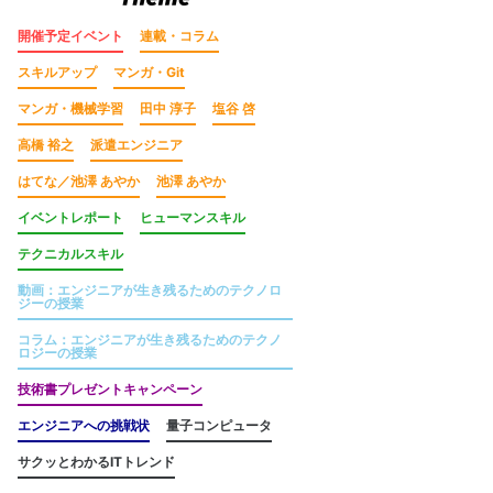
開催予定イベント
連載・コラム
スキルアップ
マンガ・Git
マンガ・機械学習
田中 淳子
塩谷 啓
高橋 裕之
派遣エンジニア
はてな／池澤 あやか
池澤 あやか
イベントレポート
ヒューマンスキル
テクニカルスキル
動画：エンジニアが生き残るためのテクノロ
ジーの授業
コラム：エンジニアが生き残るためのテクノ
ロジーの授業
技術書プレゼントキャンペーン
エンジニアへの挑戦状
量子コンピュータ
サクッとわかるITトレンド