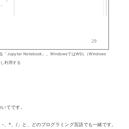
pyter Notebook」。WindowsではWSL（Windows
トールし利用する
ついてです。
-、*、/」と、どのプログラミング言語でも一緒です。