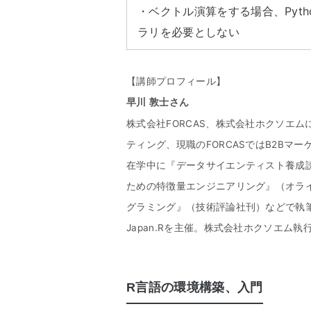
・ベクトル演算をする場合、Pyth
ラリを必要としない
【講師プロフィール】
早川 敦士さん
株式会社FORCAS、株式会社ホクソエ
ティング、現職のFORCASではB2B
在学中に『データサイエンティスト養成
ための特徴量エンジニアリング』（オライ
グラミング』（技術評論社刊）などで執
Japan.Rを主催。株式会社ホクソエム執
R言語の環境構築、入門