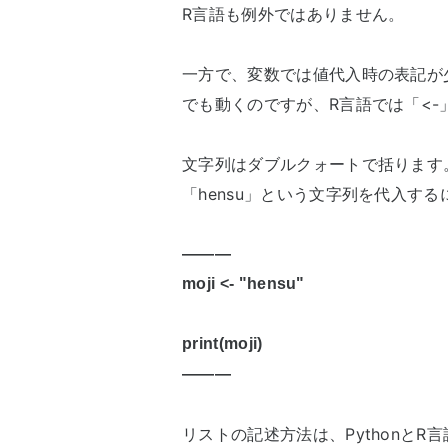
R言語も例外ではありません。
一方で、変数では値代入時の表記が
でも動くのですが、R言語では「<
文字列はダブルクォートで括ります。
「hensu」という文字列を代入す
―――
moji <- "hensu"
print(moji)
―――
リストの記述方法は、PythonとR言