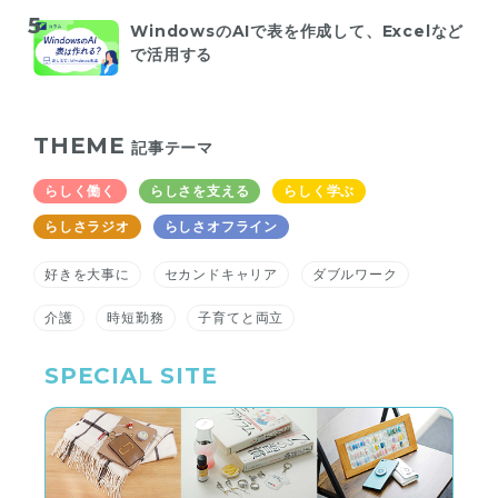
WindowsのAIで表を作成して、Excelなど
で活用する
THEME
記事テーマ
らしく働く
らしさを支える
らしく学ぶ
らしさラジオ
らしさオフライン
好きを大事に
セカンドキャリア
ダブルワーク
介護
時短勤務
子育てと両立
SPECIAL SITE