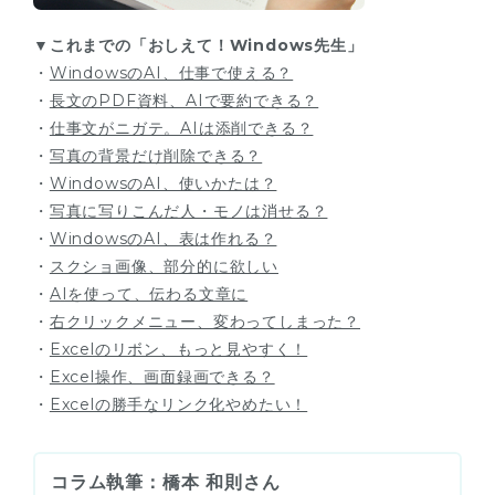
▼これまでの「おしえて！Windows先生」
・
WindowsのAI、仕事で使える？
・
長文のPDF資料、AIで要約できる？
・
仕事文がニガテ。AIは添削できる？
・
写真の背景だけ削除できる？
・
WindowsのAI、使いかたは？
・
写真に写りこんだ人・モノは消せる？
・
WindowsのAI、表は作れる？
・
スクショ画像、部分的に欲しい
・
AIを使って、伝わる文章に
・
右クリックメニュー、変わってしまった？
・
Excelのリボン、もっと見やすく！
・
Excel操作、画面録画できる？
・
Excelの勝手なリンク化やめたい！
コラム執筆：橋本 和則さん