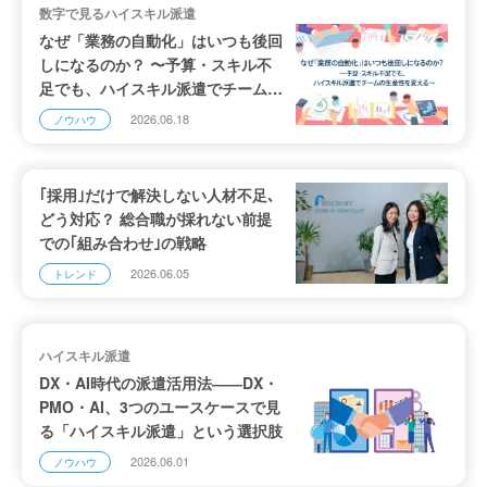
数字で見るハイスキル派遣
なぜ「業務の自動化」はいつも後回
しになるのか？ 〜予算・スキル不
足でも、ハイスキル派遣でチームの
生産性を変える〜
2026.06.18
ノウハウ
｢採用｣だけで解決しない人材不足､
どう対応？ 総合職が採れない前提
での｢組み合わせ｣の戦略
2026.06.05
トレンド
ハイスキル派遣
DX・AI時代の派遣活用法――DX・
PMO・AI、3つのユースケースで見
る「ハイスキル派遣」という選択肢
2026.06.01
ノウハウ