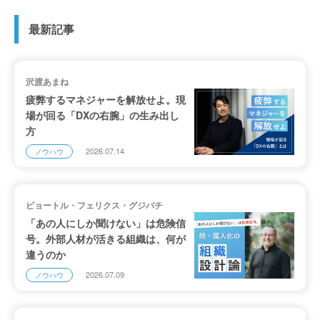
最新記事
沢渡あまね
疲弊するマネジャーを解放せよ。現
場が回る「DXの右腕」の生み出し
方
2026.07.14
ノウハウ
ピョートル・フェリクス・グジバチ
「あの人にしか聞けない」は危険信
号。外部人材が活きる組織は、何が
違うのか
2026.07.09
ノウハウ