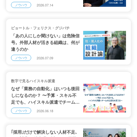
2026.07.14
ノウハウ
ピョートル・フェリクス・グジバチ
「あの人にしか聞けない」は危険信
号。外部人材が活きる組織は、何が
違うのか
2026.07.09
ノウハウ
数字で見るハイスキル派遣
なぜ「業務の自動化」はいつも後回
しになるのか？ 〜予算・スキル不
足でも、ハイスキル派遣でチームの
生産性を変える〜
2026.06.18
ノウハウ
｢採用｣だけで解決しない人材不足､