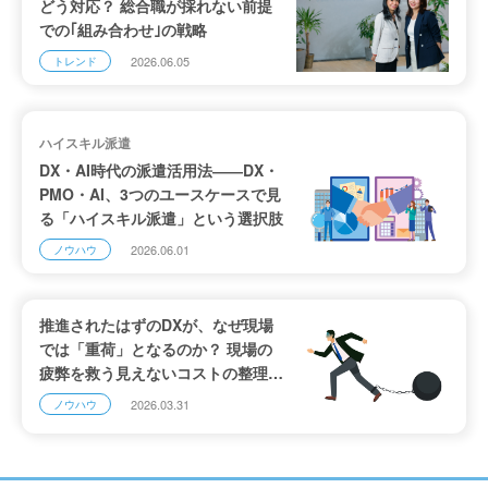
どう対応？ 総合職が採れない前提
での｢組み合わせ｣の戦略
2026.06.05
トレンド
ハイスキル派遣
DX・AI時代の派遣活用法――DX・
PMO・AI、3つのユースケースで見
る「ハイスキル派遣」という選択肢
2026.06.01
ノウハウ
推進されたはずのDXが、なぜ現場
では「重荷」となるのか？ 現場の
疲弊を救う見えないコストの整理
と、デジタル人材派遣の高度な活用
2026.03.31
ノウハウ
法