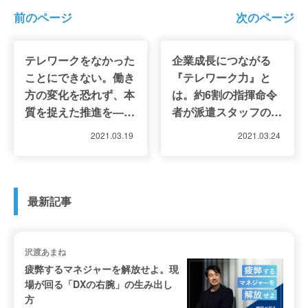
前のページ
次のページ
テレワークをなかった
企業成長につながる
ことにできない。働き
『テレワーク力』と
方の変化を恐れず、本
は。約6割の指揮命令
質を捉えた推進を―立
者が派遣スタッフのス
教大学経営学部 中原
キル向上を実感
2021.03.19
2021.03.24
淳教授
最新記事
沢渡あまね
疲弊するマネジャーを解放せよ。現
場が回る「DXの右腕」の生み出し
方