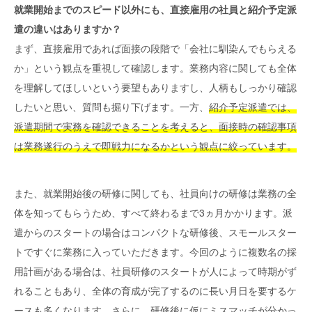
就業開始までのスピード以外にも、直接雇用の社員と紹介予定派
遣の違いはありますか？
まず、直接雇用であれば面接の段階で「会社に馴染んでもらえる
か」という観点を重視して確認します。業務内容に関しても全体
を理解してほしいという要望もありますし、人柄もしっかり確認
したいと思い、質問も掘り下げます。一方、
紹介予定派遣では、
派遣期間で実務を確認できることを考えると、面接時の確認事項
は業務遂行のうえで即戦力になるかという観点に絞っています。
また、就業開始後の研修に関しても、社員向けの研修は業務の全
体を知ってもらうため、すべて終わるまで3ヵ月かかります。派
遣からのスタートの場合はコンパクトな研修後、スモールスター
トですぐに業務に入っていただきます。今回のように複数名の採
用計画がある場合は、社員研修のスタートが人によって時期がず
れることもあり、全体の育成が完了するのに長い月日を要するケ
ースも多くなります。さらに、研修後に仮にミスマッチが分かっ