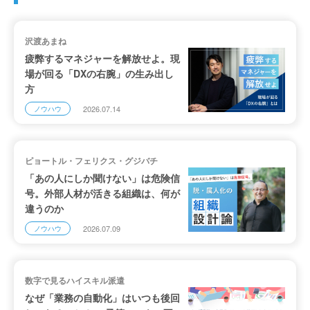
沢渡あまね
疲弊するマネジャーを解放せよ。現
場が回る「DXの右腕」の生み出し
方
2026.07.14
ノウハウ
ピョートル・フェリクス・グジバチ
「あの人にしか聞けない」は危険信
号。外部人材が活きる組織は、何が
違うのか
2026.07.09
ノウハウ
数字で見るハイスキル派遣
なぜ「業務の自動化」はいつも後回