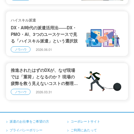
ハイスキル派遣
DX・AI時代の派遣活用法――DX・
PMO・AI、3つのユースケースで見
る「ハイスキル派遣」という選択肢
2026.06.01
ノウハウ
推進されたはずのDXが、なぜ現場
では「重荷」となるのか？ 現場の
疲弊を救う見えないコストの整理
と、デジタル人材派遣の高度な活用
2026.03.31
ノウハウ
法
派遣のお仕事をご希望の方
コーポレートサイト
プライバシーポリシー
ご利用にあたって