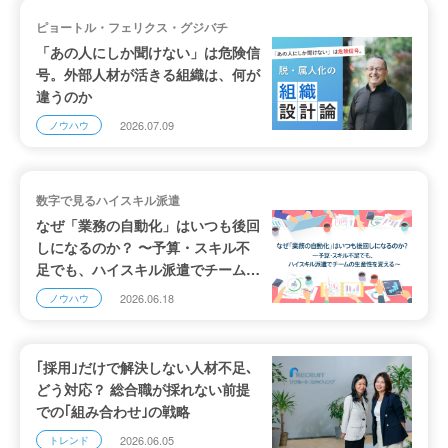
ピョートル・フェリクス・グジバチ
「あの人にしか聞けない」は危険信
号。外部人材が活きる組織は、何が
違うのか
2026.07.09
ノウハウ
数字で見るハイスキル派遣
なぜ「業務の自動化」はいつも後回
しになるのか？ 〜予算・スキル不
足でも、ハイスキル派遣でチームの
生産性を変える〜
2026.06.18
ノウハウ
｢採用｣だけで解決しない人材不足､
どう対応？ 総合職が採れない前提
での｢組み合わせ｣の戦略
2026.06.05
トレンド