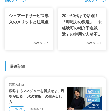
前のページ
次のページ
シェアードサービス導
20～60代まで活躍！
入のメリットと注意点
「即戦力の派遣」「未
経験可の紹介予定派
遣」の併用で人材不足
を乗り越える｜株式会
2025.01.07
2025.01.21
社みずほ銀行
最新記事
沢渡あまね
疲弊するマネジャーを解放せよ。現
場が回る「DXの右腕」の生み出し
方
2026.07.14
ノウハウ