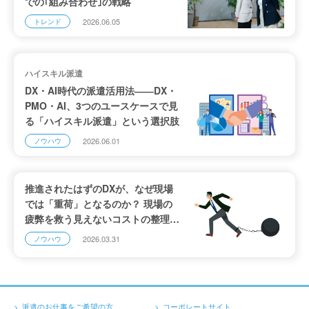
での｢組み合わせ｣の戦略
2026.06.05
トレンド
ハイスキル派遣
DX・AI時代の派遣活用法――DX・
PMO・AI、3つのユースケースで見
る「ハイスキル派遣」という選択肢
2026.06.01
ノウハウ
推進されたはずのDXが、なぜ現場
では「重荷」となるのか？ 現場の
疲弊を救う見えないコストの整理
と、デジタル人材派遣の高度な活用
2026.03.31
ノウハウ
法
派遣のお仕事をご希望の方
コーポレートサイト