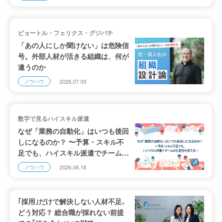
ピョートル・フェリクス・グジバチ
「あの人にしか聞けない」は危険信
号。外部人材が活きる組織は、何が
違うのか
2026.07.09
ノウハウ
数字で見るハイスキル派遣
なぜ「業務の自動化」はいつも後回
しになるのか？ 〜予算・スキル不
足でも、ハイスキル派遣でチームの
生産性を変える〜
2026.06.18
ノウハウ
｢採用｣だけで解決しない人材不足､
どう対応？ 総合職が採れない前提