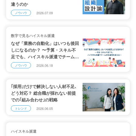
違うのか
2026.07.09
ノウハウ
数字で見るハイスキル派遣
なぜ「業務の自動化」はいつも後回
しになるのか？ 〜予算・スキル不
足でも、ハイスキル派遣でチームの
生産性を変える〜
2026.06.18
ノウハウ
｢採用｣だけで解決しない人材不足､
どう対応？ 総合職が採れない前提
での｢組み合わせ｣の戦略
2026.06.05
トレンド
ハイスキル派遣