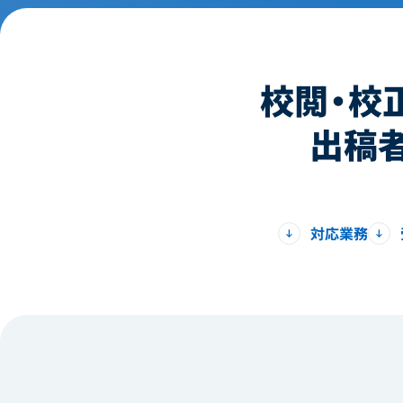
校閲・校
出稿
対応業務